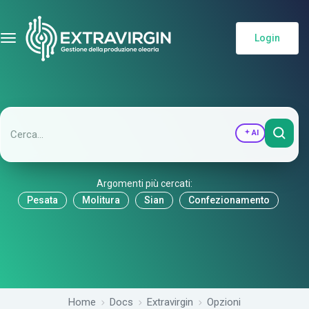
Login
AI
Argomenti più cercati:
Pesata
Molitura
Sian
Confezionamento
Home
Docs
Extravirgin
Opzioni