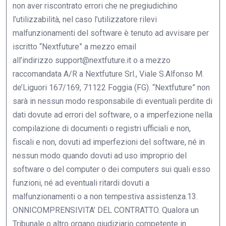
non aver riscontrato errori che ne pregiudichino
l’utilizzabilità, nel caso l’utilizzatore rilevi
malfunzionamenti del software è tenuto ad avvisare per
iscritto “Nextfuture” a mezzo email
all’indirizzo
support@nextfuture.it
o a mezzo
raccomandata A/R a Nextfuture Srl., Viale S.Alfonso M.
de’Liguori 167/169, 71122 Foggia (FG). “Nextfuture” non
sarà in nessun modo responsabile di eventuali perdite di
dati dovute ad errori del software, o a imperfezione nella
compilazione di documenti o registri ufficiali e non,
fiscali e non, dovuti ad imperfezioni del software, né in
nessun modo quando dovuti ad uso improprio del
software o del computer o dei computers sui quali esso
funzioni, né ad eventuali ritardi dovuti a
malfunzionamenti o a non tempestiva assistenza.13.
ONNICOMPRENSIVITA’ DEL CONTRATTO. Qualora un
Tribunale o altro organo giudiziario competente in