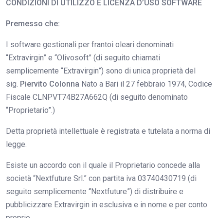
CONDIZIONI DI UTILIZZO E LICENZA D’USO SOFTWARE
Premesso che:
I software gestionali per frantoi oleari denominati
“Extravirgin” e “Olivosoft” (di seguito chiamati
semplicemente “Extravirgin”) sono di unica proprietà del
sig.
Piervito Colonna
Nato a Bari il 27 febbraio 1974, Codice
Fiscale CLNPVT74B27A662Q (di seguito denominato
“Proprietario”.)
Detta proprietà intellettuale è registrata e tutelata a norma di
legge.
Esiste un accordo con il quale il Proprietario concede alla
società “Nextfuture Srl.” con partita iva 03740430719 (di
seguito semplicemente “Nextfuture”) di distribuire e
pubblicizzare Extravirgin in esclusiva e in nome e per conto
proprio.