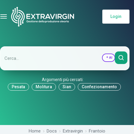
Login
AI
Argomenti più cercati:
Pesata
Molitura
Sian
Confezionamento
Home
Docs
Extravirgin
Frantoio