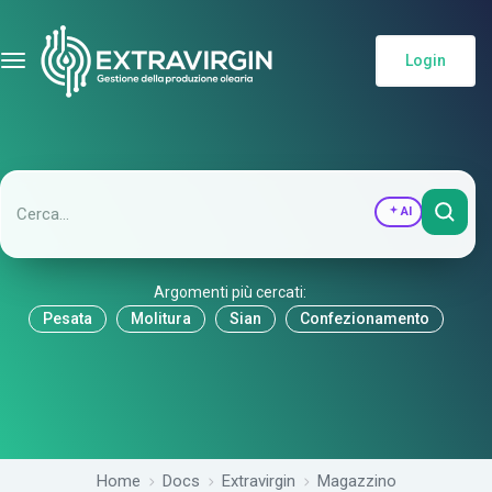
Login
AI
Argomenti più cercati:
Pesata
Molitura
Sian
Confezionamento
Home
Docs
Extravirgin
Magazzino