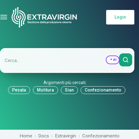
Login
AI
Argomenti più cercati:
Pesata
Molitura
Sian
Confezionamento
Home
Docs
Extravirgin
Confezionamento