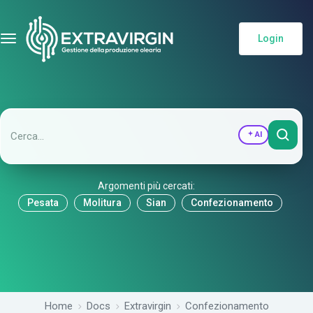
Login
AI
Argomenti più cercati:
Pesata
Molitura
Sian
Confezionamento
Home
Docs
Extravirgin
Confezionamento