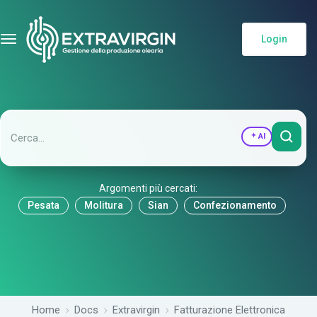
Login
AI
Argomenti più cercati:
Pesata
Molitura
Sian
Confezionamento
Home
Docs
Extravirgin
Fatturazione Elettronica