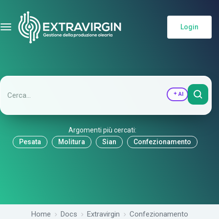
Login
AI
Argomenti più cercati:
Pesata
Molitura
Sian
Confezionamento
Home
Docs
Extravirgin
Confezionamento