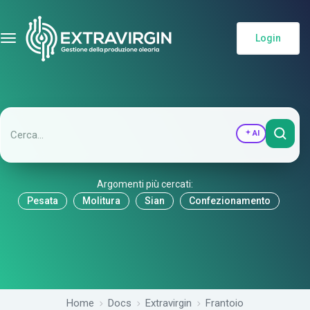
Login
AI
Argomenti più cercati:
Pesata
Molitura
Sian
Confezionamento
Home
Docs
Extravirgin
Frantoio